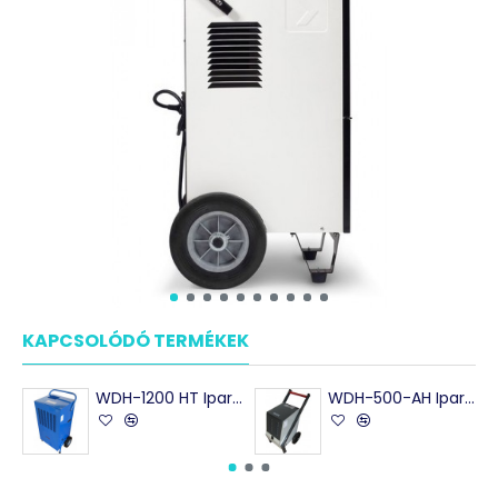
KAPCSOLÓDÓ TERMÉKEK
WDH-1200 HT Ipari Párátlanító készülék max. 120 l/nap - kimagasló teljesítnény
WDH-500-AH Ipari párátlanító készülék 50 l/nap- ipari célokra, múzeumokba