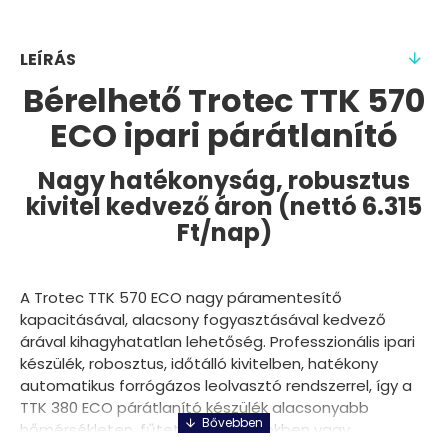
LEÍRÁS
Bérelhető Trotec TTK 570
ECO ipari párátlanító
Nagy hatékonyság, robusztus
kivitel kedvező áron (nettó 6.315
Ft/nap)
A Trotec TTK 570 ECO nagy páramentesítő
kapacitásával, alacsony fogyasztásával kedvező
árával kihagyhatatlan lehetőség. Professzionális ipari
készülék, robosztus, időtálló kivitelben, hatékony
automatikus forrógázos leolvasztó rendszerrel, így a
TTK 380 ECO párátlanító készülék alacsonyabb
hőmérsékleten, fűtetlen helységekben vagy