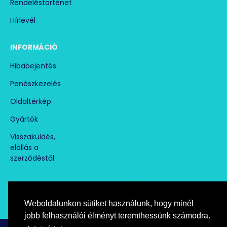
Rendeléstörténet
Hírlevél
INFORMÁCIÓ
Hibabejentés
Penészkezelés
Oldaltérkép
Gyártók
Visszaküldés,
elállás a
szerződéstől
Weboldalunkon sütiket használunk, hogy minél
Árukereső.hu
marketplace partner
jobb felhasználói élményt teremthessünk számodra.