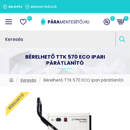
BELÉPÉS
REGISZTRÁCIÓ
0
0
0
BÉRELHETŐ TTK 570 ECO IPARI
PÁRÁTLANÍTÓ
Keresés
Bérelhető TTK 570 ECO ipari párátlanító
BÉRELHETŐ