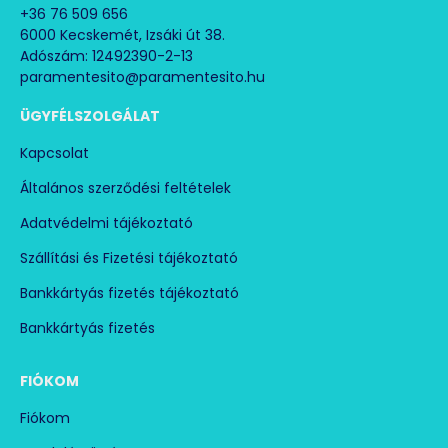
Teljesítményfelvétel: 2,23 kW
+36 76 509 656
Névleges áramfogyasztás: 10,45 A
6000 Kecskemét, Izsáki út 38.
Zajszint dB (A): 67
Adószám: 12492390-2-13
Méret: 550x640x1085 mm
paramentesito@paramentesito.hu
Súly: 66 kg
ÜGYFÉLSZOLGÁLAT
Kapcsolat
Általános szerződési feltételek
Adatvédelmi tájékoztató
Szállítási és Fizetési tájékoztató
Bankkártyás fizetés tájékoztató
Bankkártyás fizetés
FIÓKOM
Fiókom