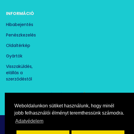
INFORMÁCIÓ
Hibabejentés
Penészkezelés
Oldaltérkép
Gyártók
Visszaküldés,
elállás a
szerződéstől
Weboldalunkon sütiket használunk, hogy minél
Árukereső.hu
marketplace partner
jobb felhasználói élményt teremthessünk számodra.
Adatvédelem
Copyright © paramentesito.hu, All Rights Reserved