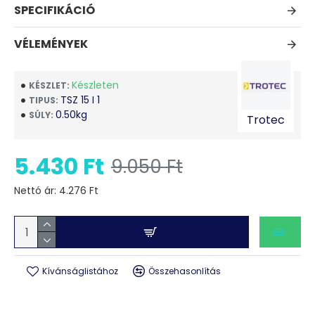
SPECIFIKÁCIÓ
Tartozékok:
Sima kés - hosszúsága: kb. 5,5 cm
VÉLEMÉNYEK
Fűrészlap - hosszúsága: kb. 5,5 cm
Készleten
KÉSZLET:
TSZ 15 I 1
TIPUS:
Műszaki adatok:
0.50kg
SÚLY:
Trotec
Méret: 35x40x115 mm
Súly: 250 g
5.430 Ft
9.050 Ft
A szerszám megvásárlásához helyezze a terméket a kosárba:
Nettó ár: 4.276 Ft
Kívánságlistához
Összehasonlítás