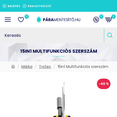
BELÉPÉS
REGISZTRÁCIÓ
0
0
0
15IN1 MULTIFUNKCIÓS SZERSZÁM
Márka
Trotec
15in1 Multifunkciós szerszám
-40 %