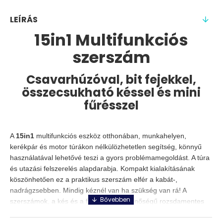
LEÍRÁS
15in1 Multifunkciós
szerszám
Csavarhúzóval, bit fejekkel,
összecsukható késsel és mini
fűrésszel
A
15in1
multifunkciós eszköz otthonában, munkahelyen,
kerékpár és motor túrákon nélkülözhetetlen segítség, könnyű
használatával lehetővé teszi a gyors problémamegoldást. A túra
és utazási felszerelés alapdarabja. Kompakt kialakításának
köszönhetően ez a praktikus szerszám elfér a kabát-,
nadrágzsebben. Mindig kéznél van ha szükség van rá! A
szerszámok, a kés és a fűrész kiváló minőségű rozsdamentes
acélból készül.