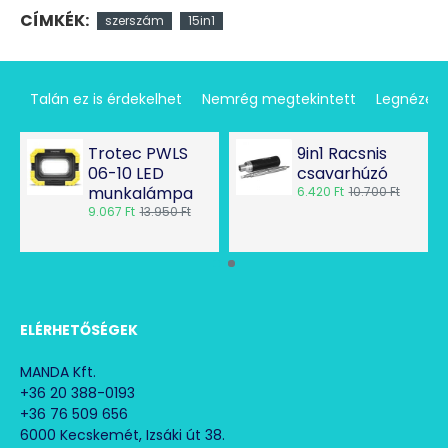
CÍMKÉK:
szerszám
15in1
Talán ez is érdekelhet
Nemrég megtekintett
Legnézet
Trotec PWLS
9in1 Racsnis
06-10 LED
csavarhúzó
munkalámpa
6.420 Ft
10.700 Ft
9.067 Ft
13.950 Ft
ELÉRHETŐSÉGEK
MANDA Kft.
+36 20 388-0193
+36 76 509 656
6000 Kecskemét, Izsáki út 38.