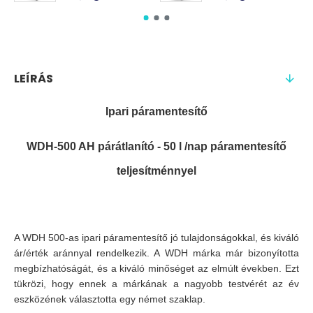
LEÍRÁS
Ipari páramentesítő
WDH-500 AH párátlanító - 50 l /nap páramentesítő
teljesítménnyel
A WDH 500-as ipari páramentesítő jó tulajdonságokkal, és kiváló
ár/érték aránnyal rendelkezik. A WDH márka már bizonyította
megbízhatóságát, és a kiváló minőséget az elmúlt években. Ezt
tükrözi, hogy ennek a márkának a nagyobb testvérét az év
eszközének választotta egy német szaklap.