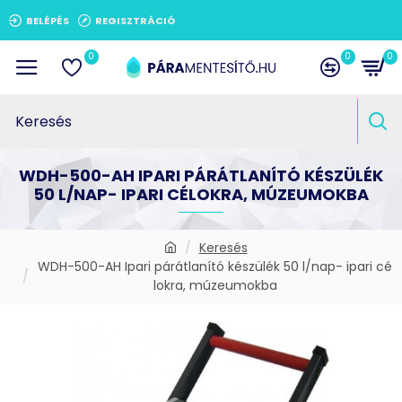
BELÉPÉS
REGISZTRÁCIÓ
0
0
0
WDH-500-AH IPARI PÁRÁTLANÍTÓ KÉSZÜLÉK
50 L/NAP- IPARI CÉLOKRA, MÚZEUMOKBA
Keresés
WDH-500-AH Ipari párátlanító készülék 50 l/nap- ipari cé
lokra, múzeumokba