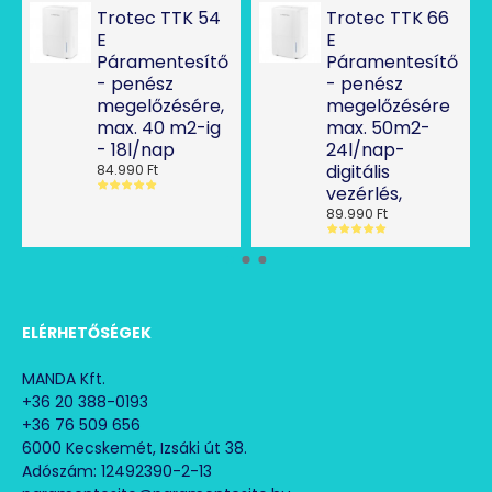
Trotec TTK 54
Trotec TTK 66
E
E
Páramentesítő
Páramentesítő
- penész
- penész
megelőzésére,
megelőzésére
max. 40 m2-ig
max. 50m2-
- 18l/nap
24l/nap-
digitális
84.990 Ft
vezérlés,
89.990 Ft
ELÉRHETŐSÉGEK
MANDA Kft.
+36 20 388-0193
+36 76 509 656
6000 Kecskemét, Izsáki út 38.
Adószám: 12492390-2-13