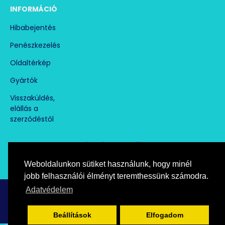
INFORMÁCIÓ
Hibabejentés
Penészkezelés
Oldaltérkép
Gyártók
Visszaküldés,
elállás a
szerződéstől
Weboldalunkon sütiket használunk, hogy minél
Árukereső.hu
marketplace partner
jobb felhasználói élményt teremthessünk számodra.
Adatvédelem
Copyright © paramentesito.hu, All Rights Reserved
Beállítások
Elfogadom