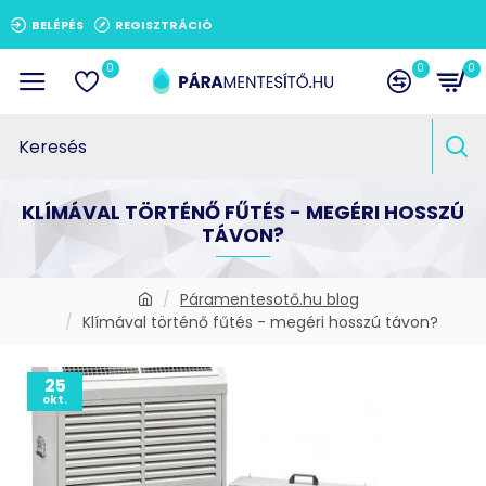
BELÉPÉS
REGISZTRÁCIÓ
0
0
0
KLÍMÁVAL TÖRTÉNŐ FŰTÉS - MEGÉRI HOSSZÚ
TÁVON?
Páramentesotő.hu blog
Klímával történő fűtés - megéri hosszú távon?
25
okt.