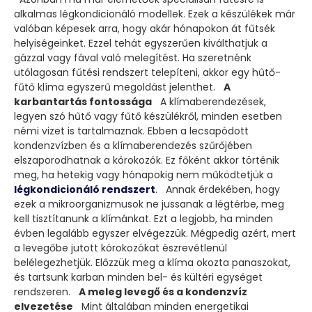
alkalmas légkondicionáló modellek. Ezek a készülékek már
valóban képesek arra, hogy akár hónapokon át fűtsék
helyiségeinket. Ezzel tehát egyszerűen kiválthatjuk a
gázzal vagy fával való melegítést. Ha szeretnénk
utólagosan fűtési rendszert telepíteni, akkor egy hűtő-
fűtő klíma egyszerű megoldást jelenthet.
A
karbantartás fontossága
A klímaberendezések,
legyen szó hűtő vagy fűtő készülékről, minden esetben
némi vizet is tartalmaznak. Ebben a lecsapódott
kondenzvízben és a klímaberendezés szűrőjében
elszaporodhatnak a kórokozók. Ez főként akkor történik
meg, ha hetekig vagy hónapokig nem működtetjük a
légkondicionáló rendszert
. Annak érdekében, hogy
ezek a mikroorganizmusok ne jussanak a légtérbe, meg
kell tisztítanunk a klímánkat. Ezt a legjobb, ha minden
évben legalább egyszer elvégezzük. Mégpedig azért, mert
a levegőbe jutott kórokozókat észrevétlenül
belélegezhetjük. Előzzük meg a klíma okozta panaszokat,
és tartsunk karban minden bel- és kültéri egységet
rendszeren.
A meleg levegő és a kondenzvíz
elvezetése
Mint általában minden energetikai