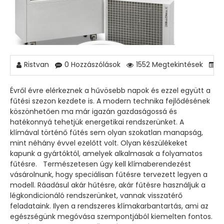
Ristvan
0 Hozzászólások
1552 Megtekintések
K
Évről évre elérkeznek a hűvösebb napok és ezzel együtt a
fűtési szezon kezdete is. A modern technika fejlődésének
köszönhetően ma már igazán gazdaságossá és
hatékonnyá tehetjük energetikai rendszerünket. A
klímával történő fűtés sem olyan szokatlan manapság,
mint néhány évvel ezelőtt volt. Olyan készülékeket
kapunk a gyártóktól, amelyek alkalmasak a folyamatos
fűtésre. Természetesen úgy kell klímaberendezést
vásárolnunk, hogy speciálisan fűtésre tervezett legyen a
modell. Ráadásul akár hűtésre, akár fűtésre használjuk a
légkondicionáló rendszerünket, vannak visszatérő
feladataink. Ilyen a rendszeres klímakarbantartás, ami az
egészségünk megóvása szempontjából kiemelten fontos.