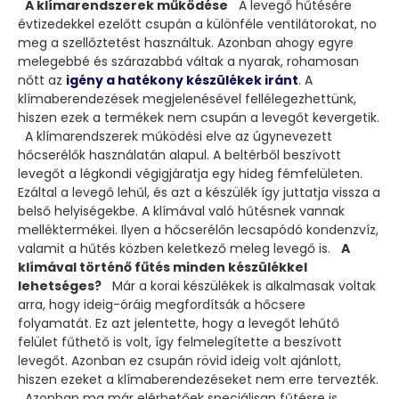
A klímarendszerek működése
A levegő hűtésére
évtizedekkel ezelőtt csupán a különféle ventilátorokat, no
meg a szellőztetést használtuk. Azonban ahogy egyre
melegebbé és szárazabbá váltak a nyarak, rohamosan
nőtt az
igény a hatékony készülékek iránt
. A
klímaberendezések megjelenésével fellélegezhettünk,
hiszen ezek a termékek nem csupán a levegőt kevergetik.
A klímarendszerek működési elve az úgynevezett
hőcserélők használatán alapul. A beltérből beszívott
levegőt a légkondi végigjáratja egy hideg fémfelületen.
Ezáltal a levegő lehűl, és azt a készülék így juttatja vissza a
belső helyiségekbe. A klímával való hűtésnek vannak
melléktermékei. Ilyen a hőcserélőn lecsapódó kondenzvíz,
valamit a hűtés közben keletkező meleg levegő is.
A
klímával történő fűtés minden készülékkel
lehetséges?
Már a korai készülékek is alkalmasak voltak
arra, hogy ideig-óráig megfordítsák a hőcsere
folyamatát. Ez azt jelentette, hogy a levegőt lehűtő
felület fűthető is volt, így felmelegítette a beszívott
levegőt. Azonban ez csupán rövid ideig volt ajánlott,
hiszen ezeket a klímaberendezéseket nem erre tervezték.
Azonban ma már elérhetőek speciálisan fűtésre is