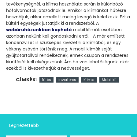
tevékenységnél, a klíma használata során is különböző
hőfolyamatok játszódnak le. Amikor a klímánkat hűtésre
használjuk, akkor emellett meleg levegő is keletkezik. Ezt a
kültéri egységek juttatják ki a rendszerből. A
webáruházunkban kapható
mobil klímák esetében
azonban nekünk kell gondoskodni erről. A már említett
kondenzvizet is szükséges kivezetni a klímából, ez egy
vékony csövön történik meg. A mobil klímák saját
gyűjtőtartállyal rendelkeznek, ennek csupán a rendszeres
kiürítését kell elvégeznünk. Ám ha van lehetőségünk, akár
ezekből is kivezethetjük a nedvességet.
CÍMKÉK:
fűtés
inverteres
Klíma
Mobil klí
Legnézettebb