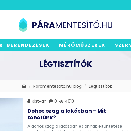
RI BERENDEZÉSEK
MÉRŐMŰSZEREK
SZER
LÉGTISZTÍTÓK
Páramentesotő.hu blog
Légtisztítók
Ristvan
0
4013
Dohos szag a lakásban - Mit
tehetünk?
A dohos szag a lakásban és annak eltüntetése