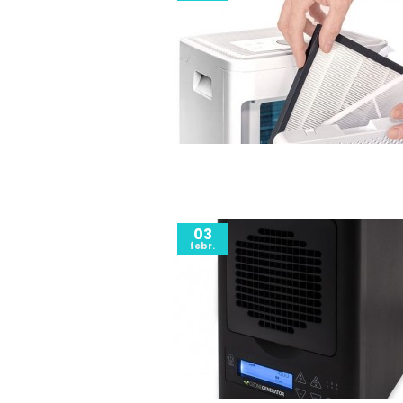
03
febr.