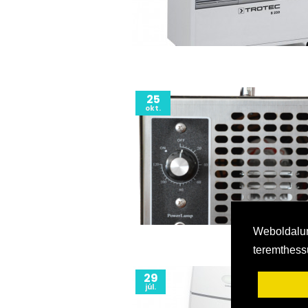
25
okt.
Weboldalun
teremthes
29
júl.