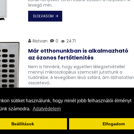
levegő min..
ELOLVASOM
Ristvan
0
2471
Már otthonunkban is alkalmazható
az ózonos fertőtlenítés
Nem is hinnénk, hogy egyetlen lélegzetvétellel
mennyi mikroszkopikus szemcsét jutattunk a
tüdőnkbe. A levegőben lévő szilárd, ám láthatatla
összetevő..
ELOLVASOM
kon sütiket használunk, hogy minél jobb felhasználói élményt
sünk számodra.
Adatvédelem
Ristvan
0
2468
Beállítások
Elfogadom
Az ideális légtisztító készülék