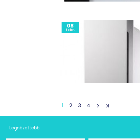
08
febr.
1
2
3
4
Legnézettebb