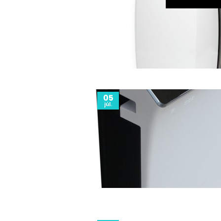
05
júl.