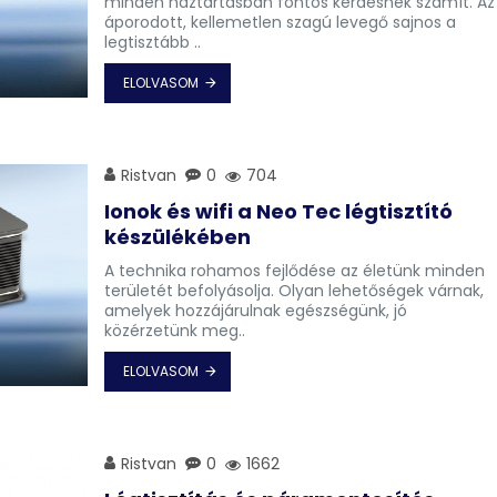
minden háztartásban fontos kérdésnek számít. Az
áporodott, kellemetlen szagú levegő sajnos a
legtisztább ..
ELOLVASOM
Ristvan
0
704
Ionok és wifi a Neo Tec légtisztító
készülékében
A technika rohamos fejlődése az életünk minden
területét befolyásolja. Olyan lehetőségek várnak,
amelyek hozzájárulnak egészségünk, jó
közérzetünk meg..
ELOLVASOM
Ristvan
0
1662