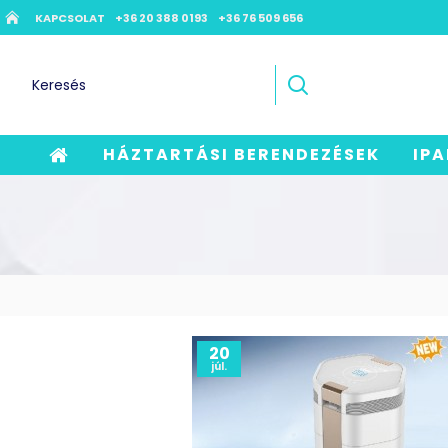
KAPCSOLAT
+36 20 388 0193
+36 76 509 656
HÁZTARTÁSI BERENDEZÉSEK
IPA
20
júl.