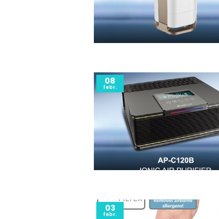
08
febr.
03
febr.