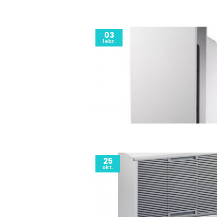
03
febr.
25
okt.