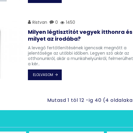
Ristvan
0
1450
Milyen légtisztítót vegyek itthonra és
milyet az irodába?
A levegő fertőtlenítésének igencsak megnőtt a
jelentősége az utóbbi időben. Legyen szó akár az
otthonunkról, akár a munkahelyünkről, felmerülhe
a kér..
ELOLVASOM
Mutasd 1 tól 12 -ig 40 (4 oldalaka