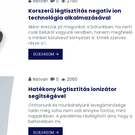
Ristvan
0
2790
Korszerű légtisztítás negatív ion
technológia alkalmazásával
Akkor érezzük jól magunkat a bőrünkben, ha nem
csak belülről vagyunk rendben, hanem megfelelő
a minket körülvevő környezet is. Ennek szerves
része a l..
ELOLVASOM
Ristvan
0
2060
Hatékony légtisztítás ionizátor
segítségével
Otthonunk és munkahelyünk levegőminősége
talán még soha nem volt ennyire fontos, mint
napjainkban. A pandémia rávilágított arra, hogy a
belterekben mi..
ELOLVASOM