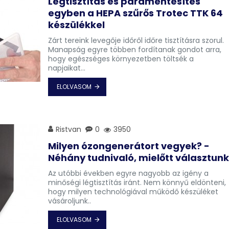
Légtisztítás és páramentesítés
egyben a HEPA szűrős Trotec TTK 64
készülékkel
Zárt tereink levegője időről időre tisztításra szorul.
Manapság egyre többen fordítanak gondot arra,
hogy egészséges környezetben töltsék a
napjaikat...
ELOLVASOM
Ristvan
0
3950
Milyen ózongenerátort vegyek? -
Néhány tudnivaló, mielőtt választun
Az utóbbi években egyre nagyobb az igény a
minőségi légtisztítás iránt. Nem könnyű eldönteni,
hogy milyen technológiával működő készüléket
vásároljunk..
ELOLVASOM