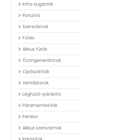
Infra sugárzók
Porszívó
Szerszámok
Fűtés
Akkus fúrók
Ózongenerátorok
Cipőszárítók
Ventilátorok
Léghűtő-párásító
Páramentesítők
Penész
Akkus szerszámok
Párásítók