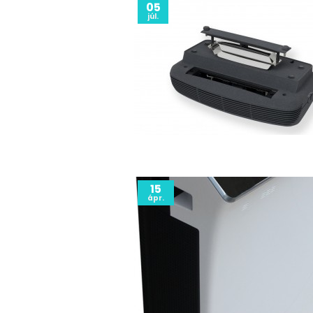
05
júl.
15
ápr.