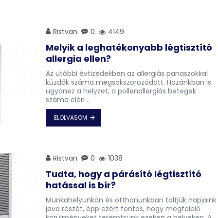
Ristvan
0
4149
Melyik a leghatékonyabb légtisztító
allergia ellen?
Az utóbbi évtizedekben az allergiás panaszokkal
küzdők száma megsokszorozódott. Hazánkban is
ugyanez a helyzet, a pollenallergiás betegek
száma eléri ..
ELOLVASOM
Ristvan
0
1038
Tudta, hogy a párásító légtisztító
hatással is bír?
Munkahelyünkön és otthonunkban töltjük napjaink
java részét, épp ezért fontos, hogy megfelelő
körülményeket teremtsünk ezeken a helyeken. A