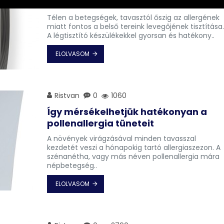
kiválasztása
Télen a betegségek, tavasztól őszig az allergének
miatt fontos a belső tereink levegőjének tisztítása
A légtisztító készülékekkel gyorsan és hatékony..
ELOLVASOM
Ristvan
0
1060
Így mérsékelhetjük hatékonyan a
pollenallergia tüneteit
A növények virágzásával minden tavasszal
kezdetét veszi a hónapokig tartó allergiaszezon. A
szénanétha, vagy más néven pollenallergia mára
népbetegség..
ELOLVASOM