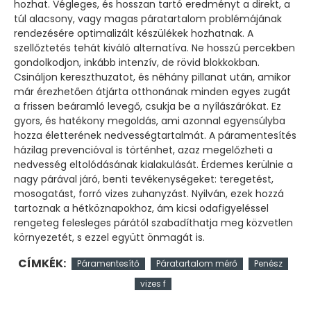
hozhat. Végleges, és hosszan tartó eredményt a direkt, a
túl alacsony, vagy magas páratartalom problémájának
rendezésére optimalizált készülékek hozhatnak. A
szellőztetés tehát kiváló alternatíva. Ne hosszú percekben
gondolkodjon, inkább intenzív, de rövid blokkokban.
Csináljon kereszthuzatot, és néhány pillanat után, amikor
már érezhetően átjárta otthonának minden egyes zugát
a frissen beáramló levegő, csukja be a nyílászárókat. Ez
gyors, és hatékony megoldás, ami azonnal egyensúlyba
hozza életterének nedvességtartalmát. A páramentesítés
házilag prevencióval is történhet, azaz megelőzheti a
nedvesség eltolódásának kialakulását. Érdemes kerülnie a
nagy párával járó, benti tevékenységeket: teregetést,
mosogatást, forró vizes zuhanyzást. Nyilván, ezek hozzá
tartoznak a hétköznapokhoz, ám kicsi odafigyeléssel
rengeteg felesleges párától szabadíthatja meg közvetlen
környezetét, s ezzel együtt önmagát is.
CÍMKÉK:
Páramentesítő
Páratartalom mérő
Penész
vizes f