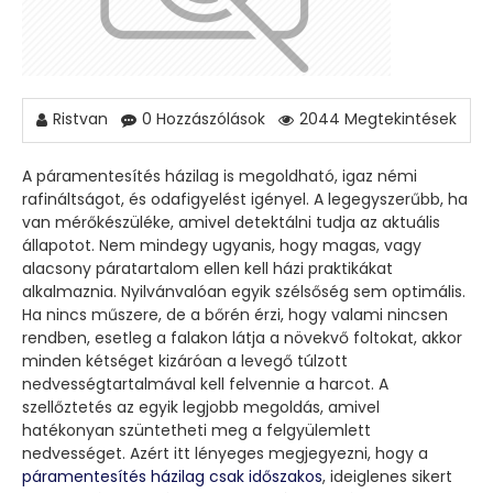
Ristvan
0 Hozzászólások
2044 Megtekintések
A páramentesítés házilag is megoldható, igaz némi
rafináltságot, és odafigyelést igényel. A legegyszerűbb, ha
van mérőkészüléke, amivel detektálni tudja az aktuális
állapotot. Nem mindegy ugyanis, hogy magas, vagy
alacsony páratartalom ellen kell házi praktikákat
alkalmaznia. Nyilvánvalóan egyik szélsőség sem optimális.
Ha nincs műszere, de a bőrén érzi, hogy valami nincsen
rendben, esetleg a falakon látja a növekvő foltokat, akkor
minden kétséget kizáróan a levegő túlzott
nedvességtartalmával kell felvennie a harcot. A
szellőztetés az egyik legjobb megoldás, amivel
hatékonyan szüntetheti meg a felgyülemlett
nedvességet. Azért itt lényeges megjegyezni, hogy a
páramentesítés házilag csak időszakos
, ideiglenes sikert