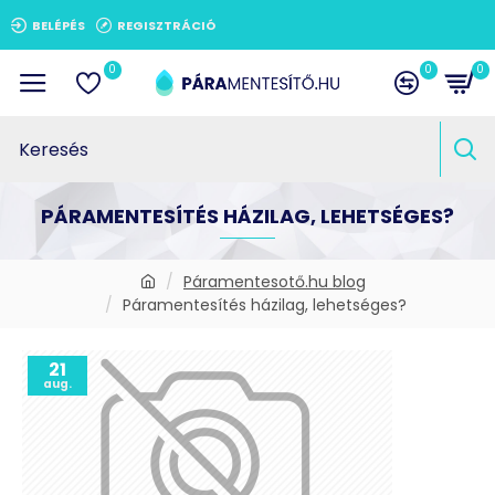
BELÉPÉS
REGISZTRÁCIÓ
0
0
0
PÁRAMENTESÍTÉS HÁZILAG, LEHETSÉGES?
Páramentesotő.hu blog
Páramentesítés házilag, lehetséges?
21
aug.