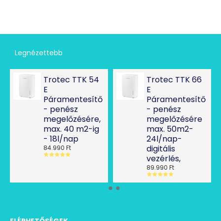
Legnézettebb
Trotec TTK 54
Trotec TTK 66
E
E
Páramentesítő
Páramentesítő
- penész
- penész
megelőzésére,
megelőzésére
max. 40 m2-ig
max. 50m2-
- 18l/nap
24l/nap-
digitális
84.990 Ft
vezérlés,
89.990 Ft
ELÉRHETŐSÉGEK