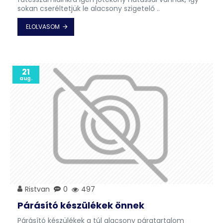
sokan cseréltetjük le alacsony szigetelő ..
ELOLVASOM
21
aug.
Ristvan
0
497
Párásító készülékek önnek
Párásító készülékek a túl alacsony páratartalom