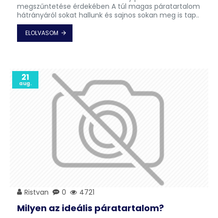
megszűntetése érdekében A túl magas páratartalom
hátrányáról sokat hallunk és sajnos sokan meg is tap..
ELOLVASOM
21
aug.
Ristvan
0
4721
Milyen az ideális páratartalom?