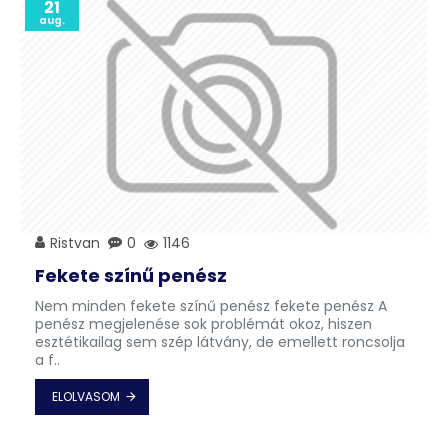
21
aug.
Ristvan
0
1146
Fekete színű penész
Nem minden fekete színű penész fekete penész A
penész megjelenése sok problémát okoz, hiszen
esztétikailag sem szép látvány, de emellett roncsolja
a f..
ELOLVASOM