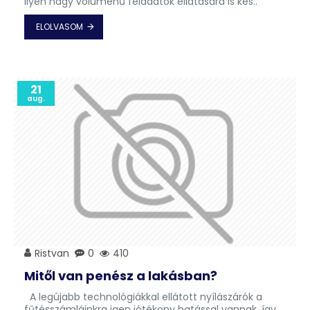
ilyen nagy volumenű feladatok ellátására is kés..
ELOLVASOM
21
aug.
Ristvan
0
410
Mitől van penész a lakásban?
A legújabb technológiákkal ellátott nyílászárók a
fűtésszámláinkra igen jótékony hatással vannak, így