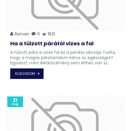
Ristvan
0
1621
Ha a túlzott párától vizes a fal
A túlzott pára a vizes fal és a penész okozója Tudta,
hogy a magas páratartalom káros az egészségre?
Egyrészt, mint életkörülmény sem ehhez van sz..
ELOLVASOM
21
aug.