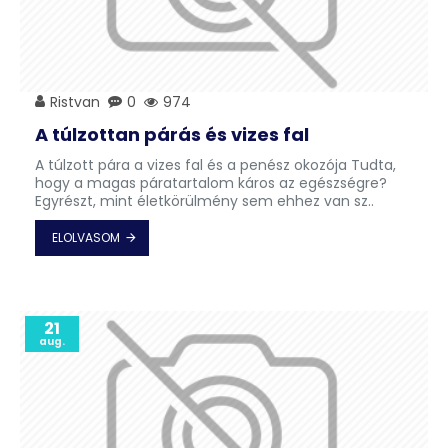
Ristvan
0
974
A túlzottan párás és vizes fal
A túlzott pára a vizes fal és a penész okozója Tudta,
hogy a magas páratartalom káros az egészségre?
Egyrészt, mint életkörülmény sem ehhez van sz..
ELOLVASOM
21
aug.