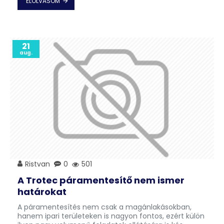
ELOLVASOM
21
aug.
Ristvan
0
501
A Trotec páramentesítő nem ismer
határokat
A páramentesítés nem csak a magánlakásokban,
hanem ipari területeken is nagyon fontos, ezért külön