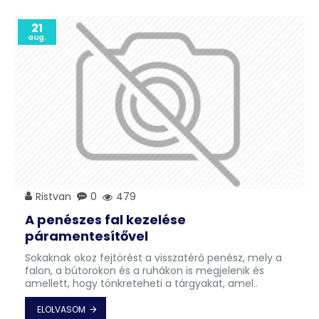
21
aug.
Ristvan
0
479
A penészes fal kezelése
páramentesítővel
Sokaknak okoz fejtörést a visszatérő penész, mely a
falon, a bútorokon és a ruhákon is megjelenik és
amellett, hogy tönkreteheti a tárgyakat, amel..
ELOLVASOM