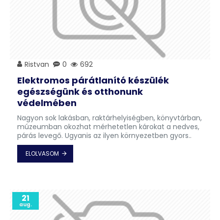
Ristvan
0
692
Elektromos párátlanító készülék
egészségünk és otthonunk
védelmében
Nagyon sok lakásban, raktárhelyiségben, könyvtárban,
múzeumban okozhat mérhetetlen károkat a nedves,
párás levegő. Ugyanis az ilyen környezetben gyors..
ELOLVASOM
21
aug.