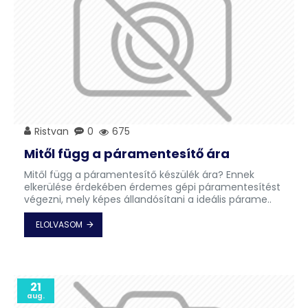
Ristvan
0
675
Mitől függ a páramentesítő ára
Mitől függ a páramentesítő készülék ára? Ennek
elkerülése érdekében érdemes gépi páramentesítést
végezni, mely képes állandósítani a ideális párame..
ELOLVASOM
21
aug.