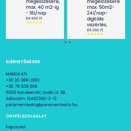
megelőzésére,
megelőzésére
max. 40 m2-ig
max. 50m2-
- 18l/nap
24l/nap-
digitális
84.990 Ft
vezérlés,
89.990 Ft
ELÉRHETŐSÉGEK
MANDA Kft.
+36 20 388-0193
+36 76 509 656
6000 Kecskemét, Izsáki út 38.
Adószám: 12492390-2-13
paramentesito@paramentesito.hu
ÜGYFÉLSZOLGÁLAT
Kapcsolat