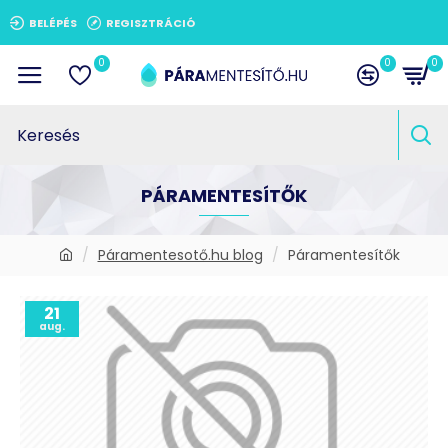
BELÉPÉS
REGISZTRÁCIÓ
0
0
0
PÁRAMENTESÍTŐK
Páramentesotő.hu blog
Páramentesítők
21
aug.