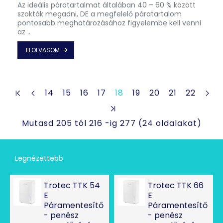
Az ideális páratartalmat általában 40 – 60 % között
szokták megadni, DE a megfelelő páratartalom
pontosabb meghatározásához figyelembe kell venni
az ..
ELOLVASOM
14
15
16
17
18
19
20
21
22
Mutasd 205 tól 216 -ig 277 (24 oldalakat)
Legnézettebb
Trotec TTK 54
Trotec TTK 66
E
E
Páramentesítő
Páramentesítő
- penész
- penész