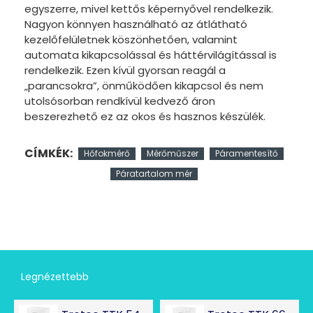
egyszerre, mivel kettős képernyővel rendelkezik.
Nagyon könnyen használható az átlátható
kezelőfelületnek köszönhetően, valamint
automata kikapcsolással és háttérvilágítással is
rendelkezik. Ezen kívül gyorsan reagál a
„parancsokra”, önműködően kikapcsol és nem
utolsósorban rendkívül kedvező áron
beszerezhető ez az okos és hasznos készülék.
CÍMKÉK:
Hőfokmérő
Mérőműszer
Páramentesítő
Páratartalom mér
Legnézettebb