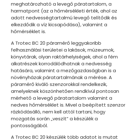
meghatározható a levegő páratartalom, a
harmatpont (az a hőmérsékleti érték, ahol az
adott nedvességtartalmú levegő telítődik és
elkezdődik a víz kicsapódása), valamint a
hőmérséklet is.
A Trotec BC 20 páramérő leggyakoribb
felhasználási területei a lakások, múzeumok,
könyvtárak, olyan raktárhelyiségek, ahol a fém
alkatrészek korrodálódhatnak a nedvesség
hatására, valamint a mezőgazdaságban is a
növényházak páratartalmának a mérése. A
páramérő kiváló szenzorokkal rendelkezik,
amelyeknek köszönhetően rendkívül pontosan
mérhető a levegő páratartalom valamint a
nedves hőmérséklet is. Mivel a beépített szenzor
rázkódásálló, nem kell attól tartani, hogy
mozgatás során „veszít” a készülék a
pontosságából.
A Trotec BC 20 készülék több adatot is mutat