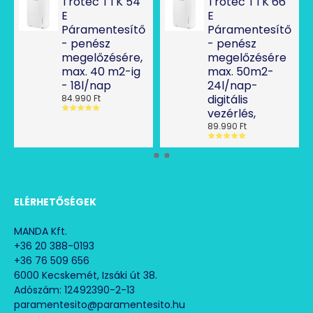
Trotec TTK 54
Trotec TTK 66
E
E
Páramentesítő
Páramentesítő
- penész
- penész
megelőzésére,
megelőzésére
max. 40 m2-ig
max. 50m2-
- 18l/nap
24l/nap-
digitális
84.990 Ft
vezérlés,
89.990 Ft
ELÉRHETŐSÉGEK
MANDA Kft.
+36 20 388-0193
+36 76 509 656
6000 Kecskemét, Izsáki út 38.
Adószám: 12492390-2-13
paramentesito@paramentesito.hu