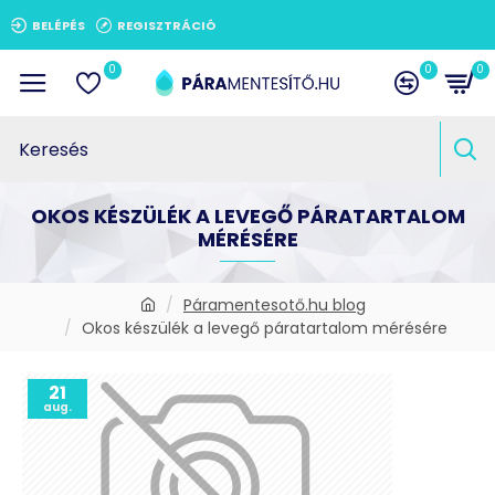
BELÉPÉS
REGISZTRÁCIÓ
0
0
0
OKOS KÉSZÜLÉK A LEVEGŐ PÁRATARTALOM
MÉRÉSÉRE
Páramentesotő.hu blog
Okos készülék a levegő páratartalom mérésére
21
aug.