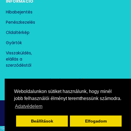
INFORMÁCIÓ
Hibabejentés
Penészkezelés
Oldaltérkép
Gyártók
Visszaküldés,
elállás a
szerződéstől
Weboldalunkon sütiket használunk, hogy minél
Árukereső.hu
marketplace partner
jobb felhasználói élményt teremthessünk számodra.
Adatvédelem
Copyright © paramentesito.hu, All Rights Reserved
Beállítások
Elfogadom