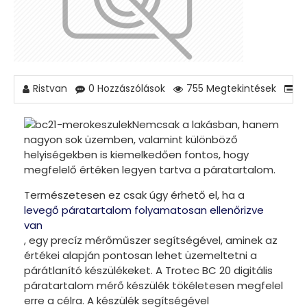
Ristvan
0 Hozzászólások
755 Megtekintések
P
Nemcsak a lakásban, hanem
nagyon sok üzemben, valamint különböző
helyiségekben is kiemelkedően fontos, hogy
megfelelő értéken legyen tartva a páratartalom.
Természetesen ez csak úgy érhető el, ha a
levegő páratartalom folyamatosan ellenőrizve
van
, egy precíz mérőműszer segítségével, aminek az
értékei alapján pontosan lehet üzemeltetni a
párátlanító készülékeket. A Trotec BC 20 digitális
páratartalom mérő készülék tökéletesen megfelel
erre a célra. A készülék segítségével