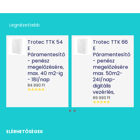
Legnézettebb
Trotec TTK 54
Trotec TTK 66
E
E
Páramentesítő
Páramentesítő
- penész
- penész
megelőzésére,
megelőzésére
max. 40 m2-ig
max. 50m2-
- 18l/nap
24l/nap-
digitális
84.990 Ft
vezérlés,
89.990 Ft
ELÉRHETŐSÉGEK