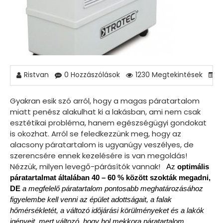
Ristvan
0 Hozzászólások
1230 Megtekintések
P
Gyakran esik szó arról, hogy a magas páratartalom
miatt penész alakulhat ki a lakásban, ami nem csak
esztétikai probléma, hanem egészségügyi gondokat
is okozhat. Arról se feledkezzünk meg, hogy az
alacsony páratartalom is ugyanúgy veszélyes, de
szerencsére ennek kezelésére is van megoldás!
Nézzük, milyen levegő-párásítók vannak!
Az
optimális
páratartalmat általában 40 – 60 % között szokták megadni,
DE
a megfelelő páratartalom pontosabb meghatározásához
figyelembe kell venni az épület adottságait, a falak
hőmérsékletét, a változó időjárási körülményeket és a lakók
igényeit, mert változó, hogy hol mekkora páratartalom