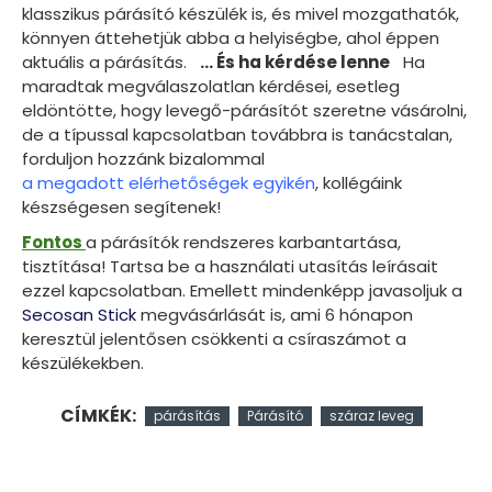
klasszikus párásító készülék is, és mivel mozgathatók,
könnyen áttehetjük abba a helyiségbe, ahol éppen
aktuális a párásítás.
… És ha kérdése lenne
Ha
maradtak megválaszolatlan kérdései, esetleg
eldöntötte, hogy levegő-párásítót szeretne vásárolni,
de a típussal kapcsolatban továbbra is tanácstalan,
forduljon hozzánk bizalommal
a megadott elérhetőségek egyikén
, kollégáink
készségesen segítenek!
Fontos
a párásítók rendszeres karbantartása,
tisztítása! Tartsa be a használati utasítás leírásait
ezzel kapcsolatban. Emellett mindenképp javasoljuk a
Secosan Stick
megvásárlását is, ami 6 hónapon
keresztül jelentősen csökkenti a csíraszámot a
készülékekben.
CÍMKÉK:
párásítás
Párásító
száraz leveg