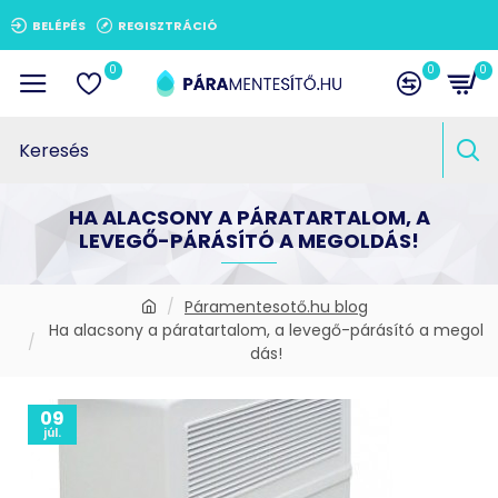
BELÉPÉS
REGISZTRÁCIÓ
0
0
0
HA ALACSONY A PÁRATARTALOM, A
LEVEGŐ-PÁRÁSÍTÓ A MEGOLDÁS!
Páramentesotő.hu blog
Ha alacsony a páratartalom, a levegő-párásító a megol
dás!
09
júl.