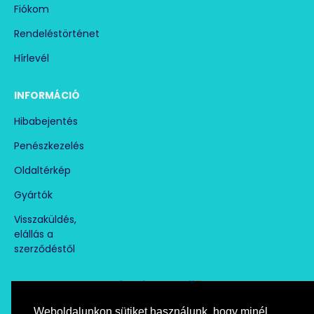
Fiókom
Rendeléstörténet
Hírlevél
INFORMÁCIÓ
Hibabejentés
Penészkezelés
Oldaltérkép
Gyártók
Visszaküldés,
elállás a
szerződéstől
Weboldalunkon sütiket használunk, hogy minél
Árukereső.hu