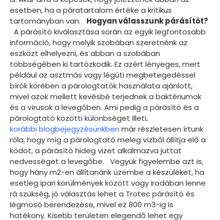
esetben, ha a páratartalom értéke a kritikus
tartományban van.
Hogyan válasszunk párásítót?
A párásító kiválasztása során az egyik legfontosabb
információ, hogy melyik szobában szeretnénk az
eszközt elhelyezni, és abban a szobában
többségében ki tartózkodik. Ez azért lényeges, mert
például az asztmás vagy légúti megbetegedéssel
bírók körében a párologtatók használata ajánlott,
mivel azok mellett kevésbé terjednek a baktériumok
és a vírusok a levegőben. Ami pedig a párásító és a
párologtató közötti különbséget illeti,
korábbi blogbejegyzésünkben
már részletesen írtunk
róla, hogy míg a párologtató meleg vízből állítja elő a
ködöt, a párásító hideg vizet alkalmazva juttat
nedvességet a levegőbe. Vegyük figyelembe azt is,
hogy hány m2-en állítanánk üzembe a készüléket, ha
esetleg ipari körülmények között vagy irodában lenne
rá szükség, jó választás lehet a Trotec párásító és
légmosó berendezése, mivel ez 800 m3-ig is
hatékony. Kisebb területen elegendő lehet egy