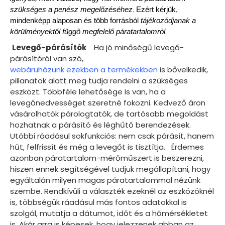
.
szükséges a penész megelőzéséhez
Ezért kérjük,
mindenképp alaposan és több forrásból
tájékozódjanak a
.
körülményektől függő megfelelő páratartalomról
Levegő-párásítók
Ha jó minőségű levegő-
párásítóról van szó,
webáruházunk ezekben a termékekben
is bővelkedik,
pillanatok alatt meg tudja rendelni a szükséges
eszközt. Többféle lehetősége is van, ha a
levegőnedvességet szeretné fokozni. Kedvező áron
vásárolhatók párologtatók, de tartósabb megoldást
hozhatnak a párásító és léghűtő berendezések.
Utóbbi ráadásul sokfunkciós: nem csak párásít, hanem
hűt, felfrissít és még a levegőt is tisztítja. Érdemes
azonban páratartalom-mérőműszert is beszerezni,
hiszen ennek segítségével tudjuk megállapítani, hogy
egyáltalán milyen magas páratartalommal nézünk
szembe. Rendkívüli a választék ezeknél az eszközöknél
is, többségük ráadásul más fontos adatokkal is
szolgál, mutatja a dátumot, időt és a hőmérsékletet
is. Akár arra is képesek, hogy jelezzenek abban az