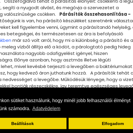
 Összefoglalva tehát a párásítás előnyeit: csökkenti a légú
t, segíti a nyugodt alvást, és megóvja a szervezetet a
ság valószínűsége csökken.
Párásítók összehasonlítása -
ségünk is van, ha párásító készüléket szeretnénk választan
eket kell figyelembe venni, úgymint a párásítandó helyiség,
es betegségei, és természetesen az ára is befolyásoló
nkben
már szó volt arról, hogy mi a különbség a párásító és 
meleg vízből állítja elő a ködöt, a párologtató pedig hideg
 használata nagyobb odafigyelést igényel, hiszen
nságra. Előnye azonban, hogy asztmás illetve légúti
het, mivel kevésbé terjeszti a levegőben a baktériumokat
sz, hogy kedvező áron juthatunk hozzá. A párásítók tehát 
k a nedvességet a levegőbe. Működésük lényege, hogy a vize
ekkel bontják részecskékre, így teremtve egészséges levegő
hatunk, ha emellett döntünk!
Trotec ultrahangos párásító
hangos párásító akár 30 m2 területig is alkalmazható. 13
kon sütiket használunk, hogy minél jobb felhasználói élményt
ése automatizálható. Sima csapvízzel használható.
Trote
sünk számodra.
Adatvédelem
nagyobb, akár ipari vagy irodai terület párásítására van
mosó készülékei segítséget nyújtanak. Ezek akár 800 m3-ig is
Beállítások
Elfogadom
k, működtetése nem zavaró, és még az
Könnyen újratölthető, 60 l/nap folyadékkal használható, így