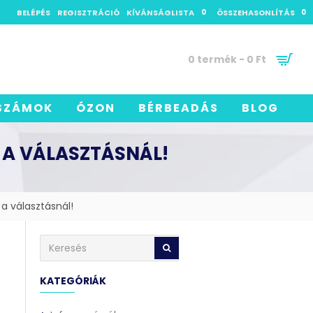
BELÉPÉS
REGISZTRÁCIÓ
KÍVÁNSÁGLISTA
0
ÖSSZEHASONLÍTÁS
0
0 termék - 0 Ft
SZÁMOK
ÓZON
BÉRBEADÁS
BLOG
 A VÁLASZTÁSNÁL!
 a választásnál!
KATEGÓRIÁK