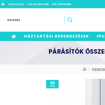
KAPCSOLAT
+36 20 388 0193
+36 76 509 656
HÁZTARTÁSI BERENDEZÉSEK
IPA
PÁRÁSÍTÓK ÖSSZE
Páramen
20
máj.