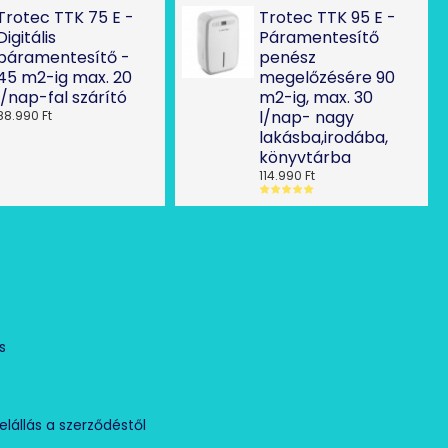
Trotec TTK 75 E -
Trotec TTK 95 E -
Digitális
Páramentesítő
páramentesítő -
penész
45 m2-ig max. 20
megelőzésére 90
l/nap-fal szárító
m2-ig, max. 30
l/nap- nagy
88.990 Ft
lakásba,irodába,
könyvtárba
114.990 Ft
Ó
s
elállás a szerződéstől