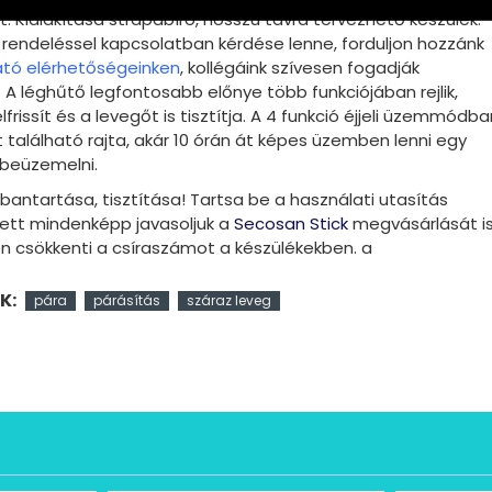
 Kialakítása strapabíró, hosszú távra tervezhető készülék.
rendeléssel kapcsolatban kérdése lenne, forduljon hozzánk
ató elérhetőségeinken
, kollégáink szívesen fogadják
A léghűtő legfontosabb előnye több funkciójában rejlik,
frissít és a levegőt is tisztítja. A 4 funkció éjjeli üzemmódba
t található rajta, akár 10 órán át képes üzemben lenni egy
t beüzemelni.
bantartása, tisztítása! Tartsa be a használati utasítás
llett mindenképp javasoljuk a
Secosan Stick
megvásárlását is
n csökkenti a csíraszámot a készülékekben. a
K:
pára
párásítás
száraz leveg