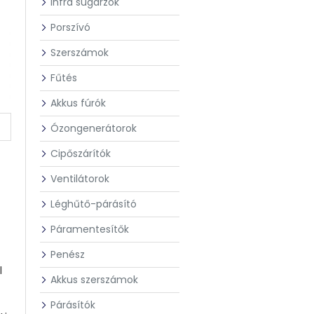
Infra sugárzók
Porszívó
Szerszámok
Fűtés
Akkus fúrók
Ózongenerátorok
Cipőszárítók
Ventilátorok
Léghűtő-párásító
Páramentesítők
Penész
l
Akkus szerszámok
Párásítók