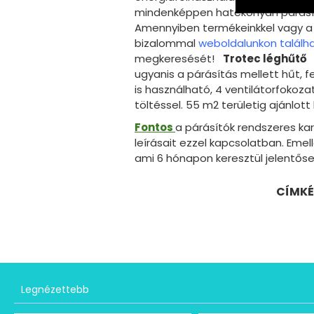
mindenképpen hatékonyan párásít.
Amennyiben termékeinkkel vagy a 
bizalommal
weboldalunkon találh
megkeresését!
Trotec léghűtő
ugyanis a párásítás mellett hűt, fel
is használható, 4 ventilátorfokoza
töltéssel. 55 m2 területig ajánlot
Fontos
a párásítók rendszeres kar
leírásait ezzel kapcsolatban. Eme
ami 6 hónapon keresztül jelentőse
CÍMKÉ
Legnézettebb