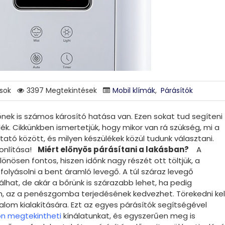
sok
3397 Megtekintések
Mobil klímák
,
Párásítók
őnek is számos károsító hatása van. Ezen sokat tud segíteni
lék. Cikkünkben ismertetjük, hogy mikor van rá szükség, mi a
ató között, és milyen készülékek közül tudunk választani.
sonlítása!
Miért előnyös párásítani a lakásban?
A
nösen fontos, hiszen időnk nagy részét ott töltjük, a
folyásolni a bent áramló levegő. A túl száraz levegő
álhat, de akár a bőrünk is szárazabb lehet, ha pedig
, az a penészgomba terjedésének kedvezhet. Törekedni kel
lom kialakítására. Ezt az egyes párásítók segítségével
n megtekintheti
kínálatunkat, és egyszerűen meg is