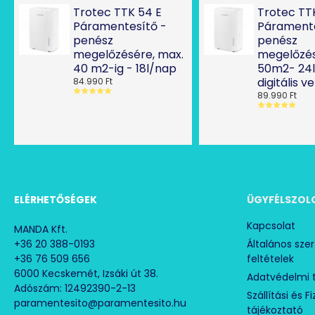
Trotec TTK 54 E
Trotec TT
Páramentesítő -
Páramente
penész
penész
megelőzésére, max.
megelőzés
40 m2-ig - 18l/nap
50m2- 24
digitális v
84.990 Ft
89.990 Ft
ELÉRHETŐSÉGEK
ÜGYFÉLSZOL
Kapcsolat
MANDA Kft.
+36 20 388-0193
Általános sze
+36 76 509 656
feltételek
6000 Kecskemét, Izsáki út 38.
Adatvédelmi 
Adószám: 12492390-2-13
Szállítási és F
paramentesito@paramentesito.hu
tájékoztató