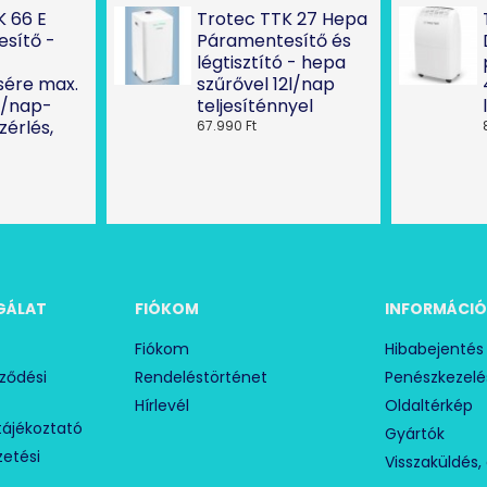
K 66 E
Trotec TTK 27 Hepa
sítő -
Páramentesítő és
légtisztító - hepa
ére max.
szűrővel 12l/nap
l/nap-
teljesíténnyel
ezérlés,
67.990 Ft
GÁLAT
FIÓKOM
INFORMÁCI
Fiókom
Hibabejentés
rződési
Rendeléstörténet
Penészkezelé
Hírlevél
Oldaltérkép
tájékoztató
Gyártók
izetési
Visszaküldés, 