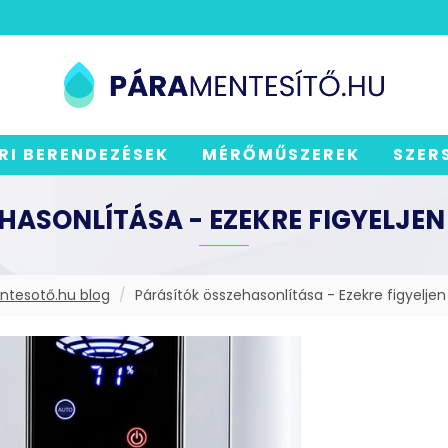
RI BERENDEZÉSEK
MÉRŐMŰSZEREK
SZER
HASONLÍTÁSA - EZEKRE FIGYELJEN
tesotő.hu blog
Párásítók összehasonlítása - Ezekre figyeljen