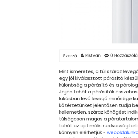
Ristvan
0 Hozzászólá
Szerző
Mint ismeretes, a túl száraz leveg
egy jól kiválasztott párásító készü
különbség a párásító és a párologt
Jöjjön tehát a párásítók összeha
lakásban lévő levegő minősége külö
közérzetünket jelentősen tudja be
kellemetlen, száraz köhögést indik
túlságosan magas a páratartalom
tehát az optimális nedvességtarta
könnyen elérhetjük -
weboldalunko