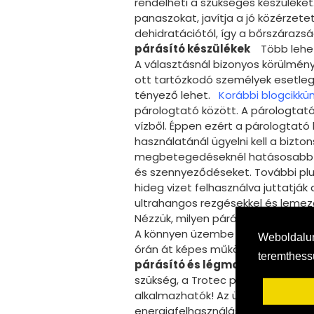
rendelheti a szükséges készüléket.
panaszokat, javítja a jó közérzete
dehidratációtól, így a bőrszáraz
párásító készülékek
Több lehető
A választásnál bizonyos körülmény
ott tartózkodó személyek esetleg
tényező lehet.
Korábbi blogcikkü
párologtató között. A párologtató 
vízből. Éppen ezért a párologtató
használatánál ügyelni kell a bizto
megbetegedéseknél hatásosabb le
és szennyeződéseket. További plu
hideg vizet felhasználva juttatjá
ultrahangos rezgésekkel és lemez
Nézzük, milyen párásítót vásárol
A könnyen üzembe helyezhető ultra
Weboldalun
órán át képes működni, de működ
teremthes
párásító és légmosó
Amennyiben 
szükség, a Trotec párásító és lég
alkalmazhatók! Az üzemmotor hal
energiafelhasználással is spórol. 