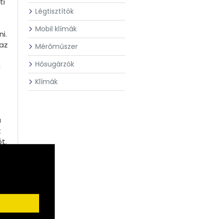
ti
Légtisztítók
Mobil klímák
i.
 az
Mérőműszer
Hősugárzók
a
Klímák
a
t
t.
c