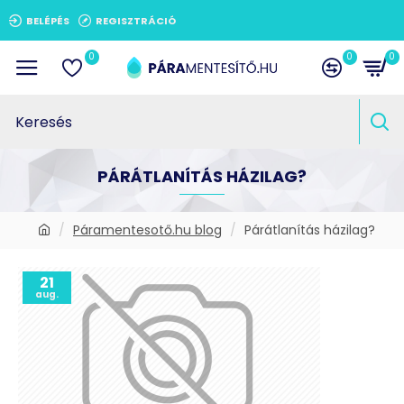
BELÉPÉS
REGISZTRÁCIÓ
0
0
0
PÁRÁTLANÍTÁS HÁZILAG?
Páramentesotő.hu blog
Párátlanítás házilag?
21
aug.