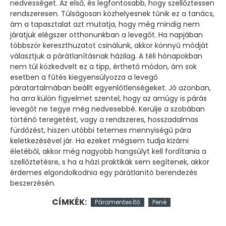
nedvességet. Az első, és legfontosabb, hogy szellőztessen
rendszeresen. Túlságosan közhelyesnek tűnik ez a tanács,
ám a tapasztalat azt mutatja, hogy még mindig nem
járatjuk elégszer otthonunkban a levegőt. Ha napjában
többször kereszthuzatot csinálunk, akkor könnyű módját
választjuk a párátlanításnak házilag. A téli hónapokban
nem túl közkedvelt ez a tipp, érthető módon, ám sok
esetben a fűtés kiegyensúlyozza a levegő
páratartalmában beállt egyenlőtlenségeket. Jó azonban,
ha arra külön figyelmet szentel, hogy az amúgy is párás
levegőt ne tegye még nedvesebbé. Kerülje a szobában
történő teregetést, vagy a rendszeres, hosszadalmas
fürdőzést, hiszen utóbbi tetemes mennyiségű pára
keletkezésével jár. Ha ezeket mégsem tudja kizárni
életéből, akkor még nagyobb hangsúlyt kell fordítania a
szellőztetésre, s ha a házi praktikák sem segítenek, akkor
érdemes elgondolkodnia egy párátlanító berendezés
beszerzésén.
CÍMKÉK:
Páramentesítő
Pené