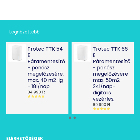
Legnézettebb
Trotec TTK 54
Trotec TTK 66
E
E
Páramentesítő
Páramentesítő
- penész
- penész
megelőzésére,
megelőzésére
max. 40 m2-ig
max. 50m2-
- 18l/nap
24l/nap-
digitális
84.990 Ft
vezérlés,
89.990 Ft
ELÉRHETŐSÉGEK