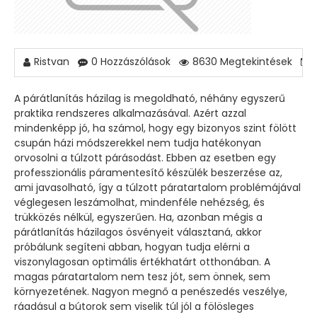
Ristvan
0 Hozzászólások
8630 Megtekintések
A párátlanítás házilag is megoldható, néhány egyszerű
praktika rendszeres alkalmazásával. Azért azzal
mindenképp jó, ha számol, hogy egy bizonyos szint fölött
csupán házi módszerekkel nem tudja hatékonyan
orvosolni a túlzott párásodást. Ebben az esetben egy
professzionális páramentesítő készülék beszerzése az,
ami javasolható, így a túlzott páratartalom problémájával
véglegesen leszámolhat, mindenféle nehézség, és
trükközés nélkül, egyszerűen. Ha, azonban mégis a
párátlanítás házilagos ösvényeit választaná, akkor
próbálunk segíteni abban, hogyan tudja elérni a
viszonylagosan optimális értékhatárt otthonában. A
magas páratartalom nem tesz jót, sem önnek, sem
környezetének. Nagyon megnő a penészedés veszélye,
ráadásul a bútorok sem viselik túl jól a fölösleges