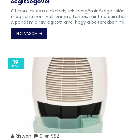
segítségével
Otthonunk és munkahelyünk levegőminősége talán
még soha nem volt ennyire fontos, mint napjainkban.
A pandémia rávilágított arra, hogy a belterekben mi..
ELOLVASOM
19
nov.
Ristvan
0
982