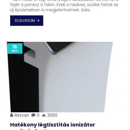
fejét a penész a falon. Ezek a nedves, szürke foltok az
új épületekben is megjelenhetnek. Soks..
ELOLVASOM
15
ápr.
Ristvan
0
2060
Hatékony légtisztítás ionizátor