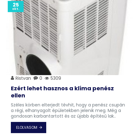
25
okt.
Ristvan
0
5309
Ezért lehet hasznos a klíma penész
ellen
Széles körben elterjedt tévhit, hogy a penész csupán
a régi, elhanyagolt épületekben jelenik meg. Még a
gondosan karbantartott és az újabb építésű lak..
ELOLVASOM