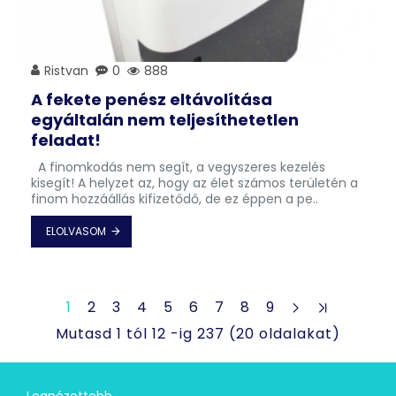
Ristvan
0
888
A fekete penész eltávolítása
egyáltalán nem teljesíthetetlen
feladat!
A finomkodás nem segít, a vegyszeres kezelés
kisegít! A helyzet az, hogy az élet számos területén a
finom hozzáállás kifizetődő, de ez éppen a pe..
ELOLVASOM
1
2
3
4
5
6
7
8
9
Mutasd 1 tól 12 -ig 237 (20 oldalakat)
Legnézettebb