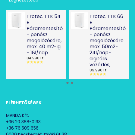
Trotec TTK 54
Trotec TTK 66
E
E
Páramentesítő
Páramentesítő
- penész
- penész
megelőzésére,
megelőzésére
max. 40 m2-ig
max. 50m2-
- 18l/nap
24l/nap-
digitális
84.990 Ft
vezérlés,
89.990 Ft
ELÉRHETŐSÉGEK
MANDA Kft.
+36 20 388-0193
+36 76 509 656
6000 Kecskemét, Izsáki út 38.