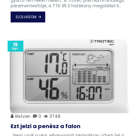
gyártó termékei mellett. A Trotec prémiumminőségű
páramentesítője, a TTK 95 E hatékony megoldást k..
ELOLVASOM
15
ápr.
Ristvan
0
3748
Ezt jelzi a penész a falon
Nem csak a régi, elhanyagolt lakásokban ütheti fel a