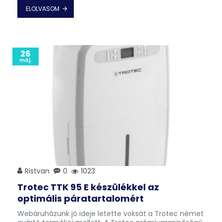
ELOLVASOM
26
máj.
Ristvan
0
1023
Trotec TTK 95 E készülékkel az
optimális páratartalomért
Webáruházunk jó ideje letette voksát a Trotec német