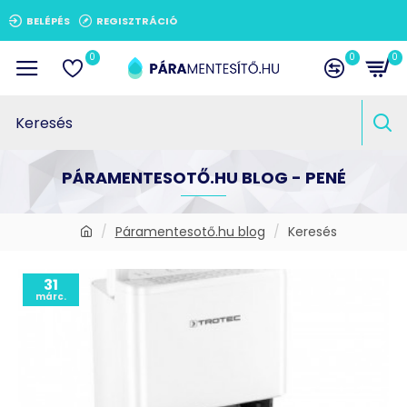
BELÉPÉS
REGISZTRÁCIÓ
0
0
0
PÁRAMENTESOTŐ.HU BLOG - PENÉ
Páramentesotő.hu blog
Keresés
31
márc.