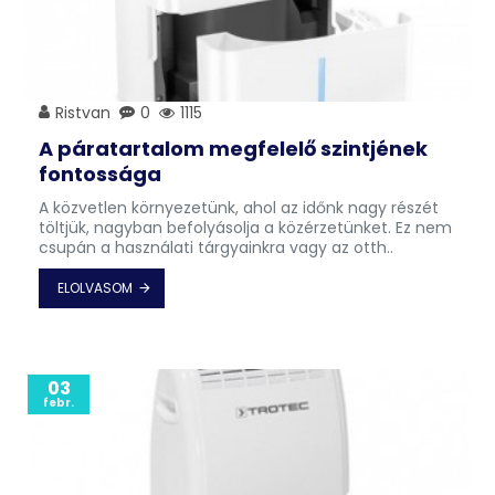
Ristvan
0
1115
A páratartalom megfelelő szintjének
fontossága
A közvetlen környezetünk, ahol az időnk nagy részét
töltjük, nagyban befolyásolja a közérzetünket. Ez nem
csupán a használati tárgyainkra vagy az otth..
ELOLVASOM
03
febr.