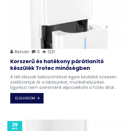
Ristvan
0
1221
Korszerű és hatékony párátlanító
készülék Trotec minőségben
A téli időszak beköszöntével egyre kevésbé szívesen
szellőztetjük át a lakásunkat, munkahelyünket.
Egyrészt nem szeretnénk elpocsékolni a fűtés által ..
ELOLVASOM
25
okt.