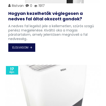
Ristvan
0
1917
Hogyan kezelhetők véglegesen a
nedves fal által okozott gondok?
A nedves fal legelső jele a kellemetlen, szúrós szagú
penész megjelenése. Kiváltó oka a magas
páratartalom, amely jelentősen megnöveli a fal
nedvesség..
ELOLVASOM
17
ápr.