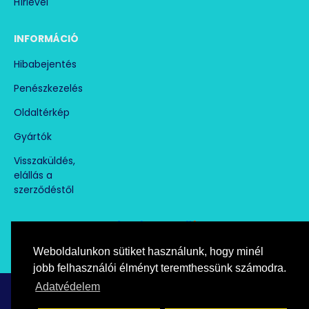
Hírlevél
INFORMÁCIÓ
Hibabejentés
Penészkezelés
Oldaltérkép
Gyártók
Visszaküldés,
elállás a
szerződéstől
Weboldalunkon sütiket használunk, hogy minél
Árukereső.hu
marketplace partner
jobb felhasználói élményt teremthessünk számodra.
Adatvédelem
Copyright © paramentesito.hu, All Rights Reserved