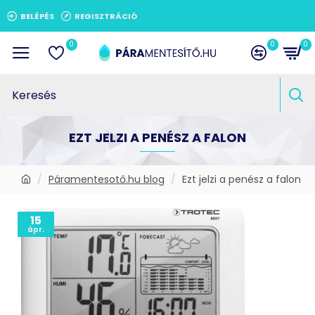
BELÉPÉS
REGISZTRÁCIÓ
0
0
0
EZT JELZI A PENÉSZ A FALON
Páramentesotő.hu blog
Ezt jelzi a penész a falon
15
ápr.