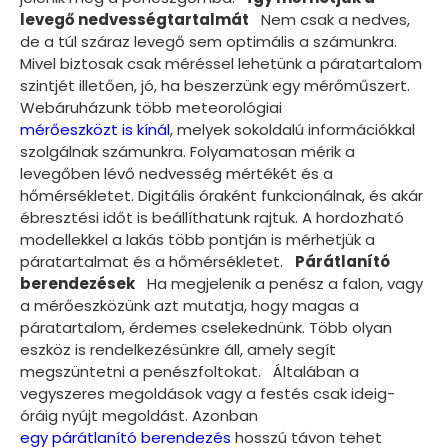
levegő nedvességtartalmát
Nem csak a nedves,
de a túl száraz levegő sem optimális a számunkra.
Mivel biztosak csak méréssel lehetünk a páratartalom
szintjét illetően, jó, ha beszerzünk egy mérőműszert.
Webáruházunk több meteorológiai
mérőeszközt is kínál
, melyek sokoldalú információkkal
szolgálnak számunkra. Folyamatosan mérik a
levegőben lévő nedvesség mértékét és a
hőmérsékletet. Digitális óraként funkcionálnak, és akár
ébresztési időt is beállíthatunk rajtuk. A hordozható
modellekkel a lakás több pontján is mérhetjük a
páratartalmat és a hőmérsékletet.
Párátlanító
berendezések
Ha megjelenik a penész a falon, vagy
a mérőeszközünk azt mutatja, hogy magas a
páratartalom, érdemes cselekednünk. Több olyan
eszköz is rendelkezésünkre áll, amely segít
megszüntetni a penészfoltokat. Általában a
vegyszeres megoldások vagy a festés csak ideig-
óráig nyújt megoldást. Azonban
egy párátlanító berendezés
hosszú távon tehet