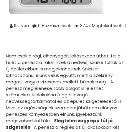
Ristvan
0 Hozzászólások
3747 Megtekintések
Nem csak a régi, elhanyagolt lakásokban ütheti fel a
fejét a penész a falon. Ezek a nedves, szürke foltok az
új épületekben is megjelenhetnek. Sokszor
láthatatlanul élünk velük együtt, mert a szekrény
mögött vagy a vízcsövek mellett bújnak meg. A
penész megjelenése több dolgot is jelezhet
számunkra. Kialakulása függ a levegő
nedvességtartalmától és az épület szigetelésétől is.
Mivel az egészségünk szempontjából nem előnyös
penészes környezetben élnünk, igyekezzünk
megszabadulni tőle.
Elégtelen vagy épp túl jó
szigetelés
A penész a régi és az új lakásokban két