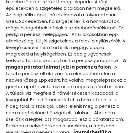
különböző okból szokott megtelepedni. A régi
épületekben a szigetelés általában nem megfelelő.
Az alap nélkül épült házak lábazata folyamatosan
vizes. Sok esetben, ha szigeteltek is a homlokzatok,
mégis hidegebbek a falak a szobahőmérsékletnél. Ez
pedig a penész melegágya. Az új lakásokban épp
ellenkezőleg, túl jól szigetelnek a falak, a nyílászárók. A
levegő cseréje nem történik meg, így a pára
megreked a helyiségekben. Ez pedig ugyancsak
kedvező feltételeket biztosít a penészgombáknak.
A
magas páratartalmat jelzi a penész a falon
A
fekete penészfoltok számára elengedhetetlen a
nedves közeg. Épp ezért, ha valahol megtelepszik ez a
gombafaj, ott szinte biztosan magas a páratartalom.
A túl sok víz megfelelő hőmérsékleten kicsapódik a
levegőből. Ezt a hőmérsékletet, a harmatpontot a
hideg falak biztosítják. Ezért jelenik meg a penész a
nem megfelelően hőszigetelt falakon. Ahol nem
szellőzik a légtér, ott magasabb lesz a páratartalom.
Ezekben a helyiségekben a sarokban, a fugákban
jelenik meg a penészgomba.
Így mérhetjük a