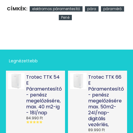
CÍMKÉK:
elektromos páramentesítő
pára
páramérő
Pené
Legnézettebb
Trotec TTK 54
Trotec TTK 66
E
E
Páramentesítő
Páramentesítő
- penész
- penész
megelőzésére,
megelőzésére
max. 40 m2-ig
max. 50m2-
- 18l/nap
24l/nap-
digitális
84.990 Ft
vezérlés,
89.990 Ft