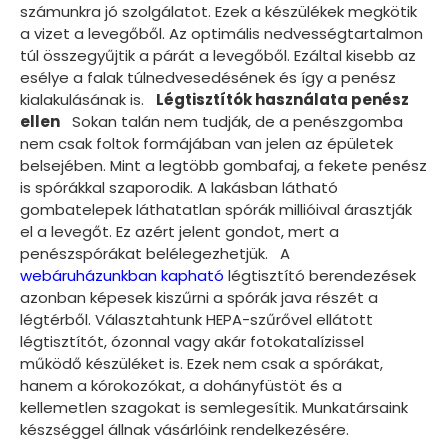
számunkra jó szolgálatot. Ezek a készülékek megkötik
a vizet a levegőből. Az optimális nedvességtartalmon
túl összegyűjtik a párát a levegőből. Ezáltal kisebb az
esélye a falak túlnedvesedésének és így a penész
kialakulásának is.
Légtisztítók használata penész
ellen
Sokan talán nem tudják, de a penészgomba
nem csak foltok formájában van jelen az épületek
belsejében. Mint a legtöbb gombafaj, a fekete penész
is spórákkal szaporodik. A lakásban látható
gombatelepek láthatatlan spórák millióival árasztják
el a levegőt. Ez azért jelent gondot, mert a
penészspórákat belélegezhetjük. A
webáruházunkban kapható
légtisztító berendezések
azonban képesek kiszűrni a spórák java részét a
légtérből. Választahtunk HEPA-szűrővel ellátott
légtisztítót, ózonnal vagy akár fotokatalízissel
működő készüléket is. Ezek nem csak a spórákat,
hanem a kórokozókat, a dohányfüstöt és a
kellemetlen szagokat is semlegesítik. Munkatársaink
készséggel állnak vásárlóink rendelkezésére.